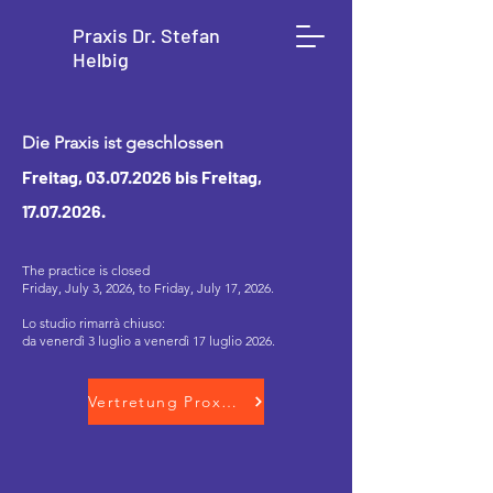
Praxis Dr. Stefan
Helbig
Die Praxis ist geschlossen
Freitag,
03.07.2026
bis Freitag,
17.07.2026
.
The practice is closed
Friday, July 3, 2026, to Friday, July 17, 2026.
Lo studio rimarrà chiuso:
da venerdì 3 luglio a venerdì 17 luglio 2026.
Vertretung Proxy Rappresentazione